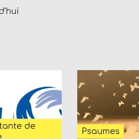
d’hui
tante de
Psaumes
e