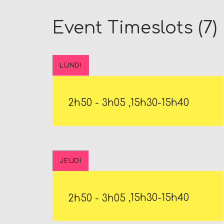
I
O
Event Timeslots (7)
P
L
U
LUNDI
G
I
2h50
-
3h05
,15h30-15h40
N
p
o
w
JEUDI
e
r
e
2h50
-
3h05
,15h30-15h40
d
b