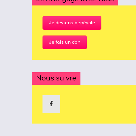
E
N
T
Je deviens bénévole
U
R
Je fais un don
M
A
I
N
Nous suivre
Z
Radio Vie Fm