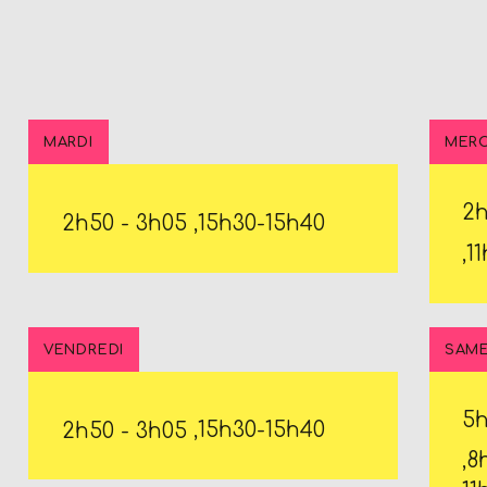
MARDI
MERC
2
2h50
-
3h05
,15h30-15h40
,1
VENDREDI
SAME
5
2h50
-
3h05
,15h30-15h40
,8