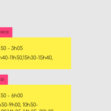
REDI
h50
-
3h05
1h40-11h50,15h30-15h40,
DI
h50
-
6h00
h50-9h00, 10h50-