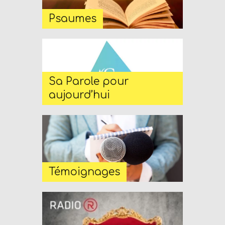
n
Psaumes
d
W
O
R
D
Sa Parole pour
P
aujourd’hui
R
E
S
S
R
Témoignages
A
D
I
O