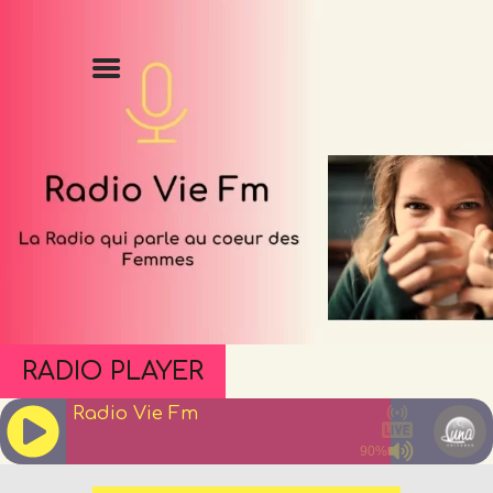
Accueil
Émissions
Podcasts
Événements
Blog
À propos
RADIO PLAYER
Contact
Radio Vie Fm
90%
J