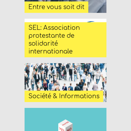
V
Entre vous soit dit
I
C
SEL: Association
E
protestante de
O
solidarité
N
internationale
L
I
N
E
A
G
Société & Informations
E
N
T
U
R