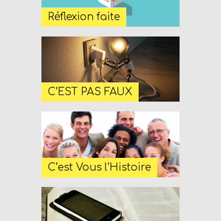
M
Réflexion faite
A
I
N
Z
Radio Vie Fm
C’EST PAS FAUX
C’est Vous l’Histoire