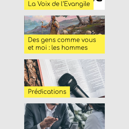
D
La Voix de l’Evangile
e
x
h
e
Des gens comme vous
i
et moi : les hommes
m
a
n
d
F
U
Prédications
L
L
S
E
R