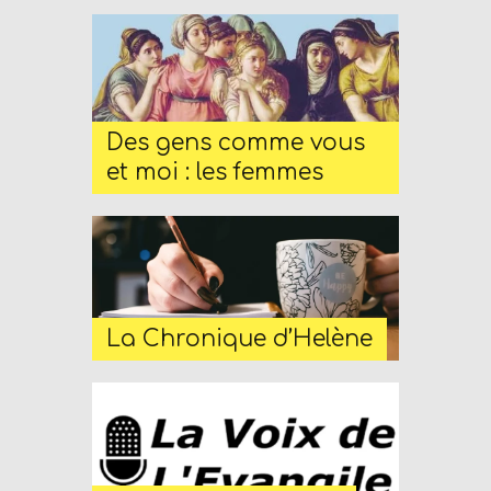
r
d
P
r
e
Des gens comme vous
s
et moi : les femmes
s
W
e
b
d
La Chronique d’Helène
e
s
i
g
n