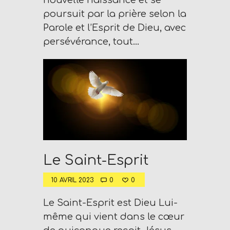
nouvelle naissance et se
M
poursuit par la prière selon la
A
Parole et l’Esprit de Dieu, avec
I
persévérance, tout…
N
Z
Radio Vie Fm
Le Saint-Esprit
10 AVRIL 2023
0
0
Le Saint-Esprit est Dieu Lui-
même qui vient dans le cœur