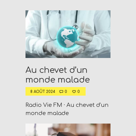
Q
U
E
R
Y
R
A
D
Au chevet d’un
I
O
monde malade
P
8 AOÛT 2024
0
0
L
A
Radio Vie FM · Au chevet d'un
Y
monde malade
E
R
a