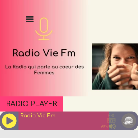
Accueil
Émissions
Podcasts
Événements
Blog
À propos
RADIO PLAYER
Contact
Radio Vie Fm
90%
J