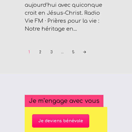
aujourd’hui avec quiconque
croit en Jésus-Christ. Radio
Vie FM · Prières pour la vie :
Notre héritage en…
Pagination
PAGE
1
PAGE
2
PAGE
3
…
PAGE
5
des
publications
Je m’engage avec vous
Je deviens bénévole