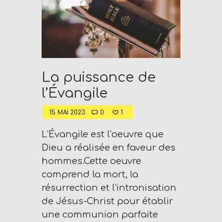
n
d
W
O
R
La puissance de
D
l’Évangile
P
R
15 MAI 2023
0
1
E
S
L’Évangile est l’oeuvre que
S
Dieu a réalisée en faveur des
R
hommes.Cette oeuvre
A
comprend la mort, la
D
résurrection et l’intronisation
I
de Jésus-Christ pour établir
O
une communion parfaite