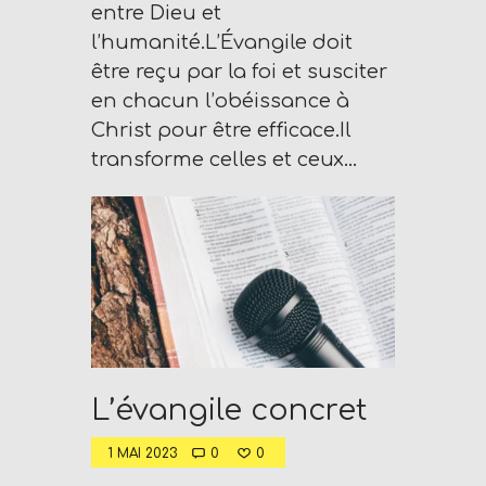
P
entre Dieu et
L
l’humanité.L’Évangile doit
U
être reçu par la foi et susciter
G
en chacun l’obéissance à
I
Christ pour être efficace.Il
N
transforme celles et ceux…
p
o
w
e
r
e
d
b
L’évangile concret
y
W
1 MAI 2023
0
0
o