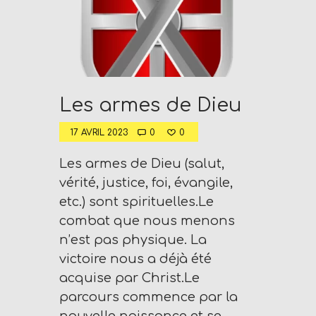
V
I
C
E
O
Les armes de Dieu
N
L
17 AVRIL 2023
0
0
I
N
Les armes de Dieu (salut,
E
vérité, justice, foi, évangile,
A
etc.) sont spirituelles.Le
G
combat que nous menons
E
n’est pas physique. La
N
victoire nous a déjà été
T
acquise par Christ.Le
U
parcours commence par la
R