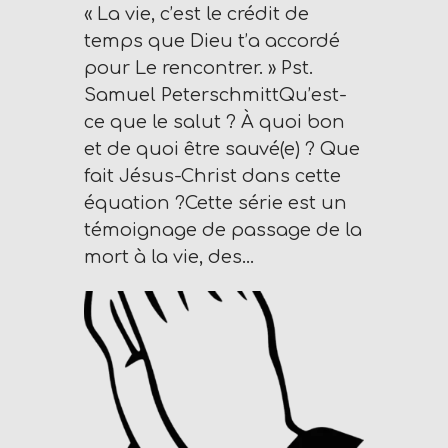
« La vie, c’est le crédit de
r
temps que Dieu t’a accordé
d
pour Le rencontrer. » Pst.
P
Samuel PeterschmittQu’est-
r
ce que le salut ? À quoi bon
e
et de quoi être sauvé(e) ? Que
s
fait Jésus-Christ dans cette
s
équation ?Cette série est un
W
témoignage de passage de la
e
mort à la vie, des…
b
d
e
s
i
g
n